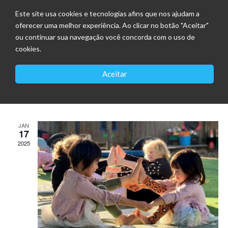
Este site usa cookies e tecnologias afins que nos ajudam a
oferecer uma melhor experiência. Ao clicar no botão "Aceitar"
ou continuar sua navegação você concorda com o uso de
Não há eventos futuros.
cookies.
Naveg
Nave
Próximos
Aceitar
de
Lista
do
Selecione
visuais
visua
a
Even
Últimos Eventos
data.
JAN
17
2025