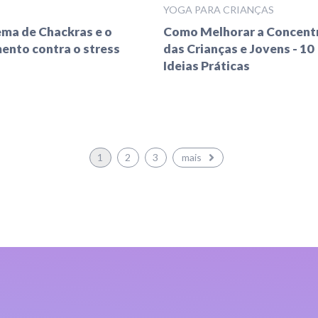
YOGA PARA CRIANÇAS
ema de Chackras e o
Como Melhorar a Concent
ento contra o stress
das Crianças e Jovens - 10
Ideias Práticas
1
2
3
mais