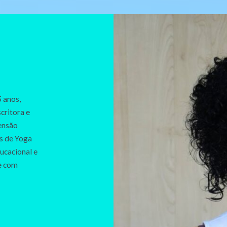
5 anos,
critora e
ensão
s de Yoga
ucacional e
 e com