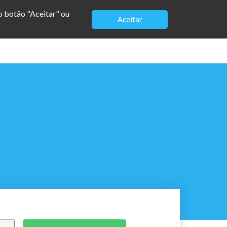
no botão "Aceitar" ou
Aceitar
EBOOK
AGENDA
BLOG
CONTATO