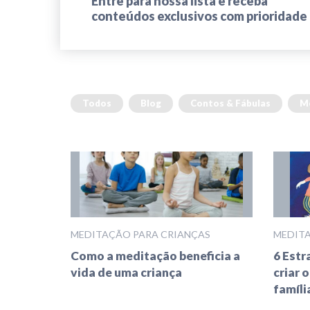
Entre para nossa lista e receba
conteúdos exclusivos com prioridade
Todos
Blog
Contos & Fábulas
M
MEDITAÇÃO PARA CRIANÇAS
MEDITA
Como a meditação beneficia a
6 Estr
vida de uma criança
criar 
famíli