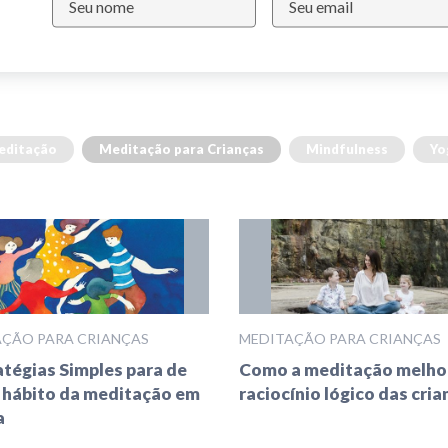
editação
Meditação para Crianças
Mindfulness
Yo
ÇÃO PARA CRIANÇAS
MEDITAÇÃO PARA CRIANÇAS
atégias Simples para de
Como a meditação melho
o hábito da meditação em
raciocínio lógico das cria
a